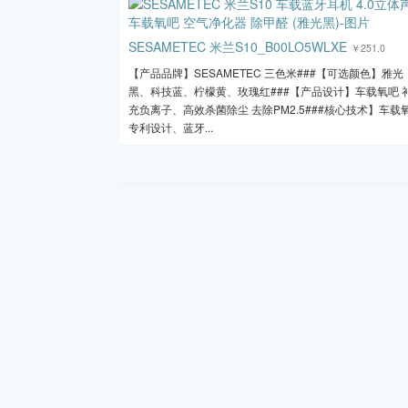
SESAMETEC 米兰S10_B00LO5WLXE
￥251.0
【产品品牌】SESAMETEC 三色米###【可选颜色】雅光
黑、科技蓝、柠檬黄、玫瑰红###【产品设计】车载氧吧 
充负离子、高效杀菌除尘 去除PM2.5###核心技术】车载
专利设计、蓝牙...