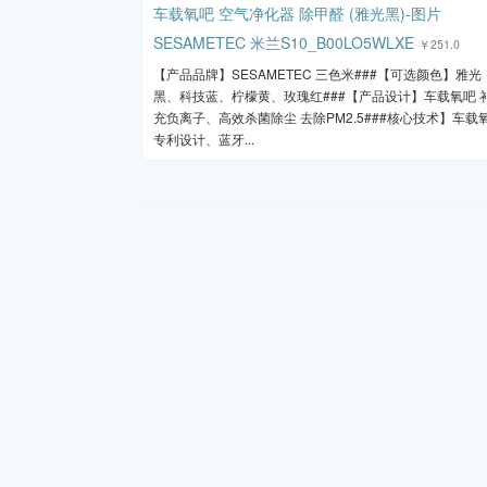
SESAMETEC 米兰S10_B00LO5WLXE
￥251.0
【产品品牌】SESAMETEC 三色米###【可选颜色】雅光
黑、科技蓝、柠檬黄、玫瑰红###【产品设计】车载氧吧 
充负离子、高效杀菌除尘 去除PM2.5###核心技术】车载
专利设计、蓝牙...