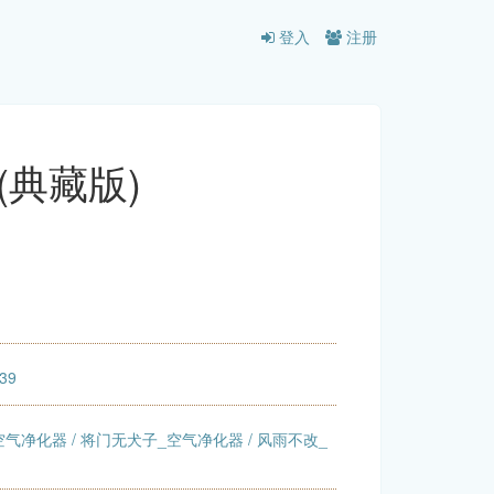
登入
注册
(典藏版)
:39
空气净化器
/
将门无犬子_空气净化器
/
风雨不改_