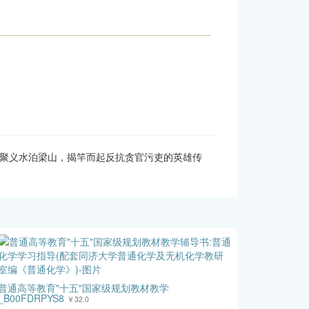
好汉聚义水泊梁山，揭竿而起反抗贪官污吏的英雄传
普通高等教育"十五"国家级规划教材教学
_B00FDRPYS8
￥32.0