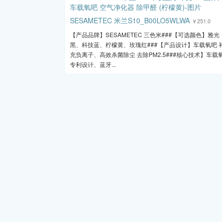
SESAMETEC 米兰S10_B00LO5WLWA
￥251.0
【产品品牌】SESAMETEC 三色米###【可选颜色】雅光
黑、科技蓝、柠檬黄、玫瑰红###【产品设计】车载氧吧 
充负离子、高效杀菌除尘 去除PM2.5###核心技术】车载
专利设计、蓝牙...