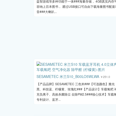
益智游戏等多种功能于一体###海量存储， 4GB真实内存
容纳上百本图书， 通过USB接口可自由下载海量图书配套
音###大喇叭...
SESAMETEC 米兰S10_B00LO5WLWA
￥251.0
【产品品牌】SESAMETEC 三色米###【可选颜色】雅光
黑、科技蓝、柠檬黄、玫瑰红###【产品设计】车载氧吧 
充负离子、高效杀菌除尘 去除PM2.5###核心技术】车载
专利设计、蓝牙...