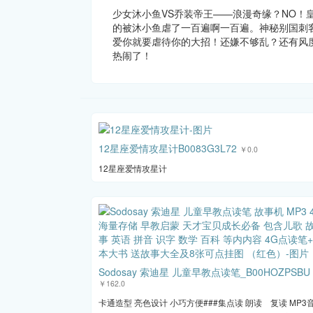
少女沐小鱼VS乔装帝王——浪漫奇缘？NO！
的被沐小鱼虐了一百遍啊一百遍。神秘别国刺
爱你就要虐待你的大招！还嫌不够乱？还有风
热闹了！
12星座爱情攻星计B0083G3L72
￥0.0
12星座爱情攻星计
Sodosay 索迪星 儿童早教点读笔_B00HOZPSBU
￥162.0
卡通造型 亮色设计 小巧方便###集点读 朗读 复读 MP3