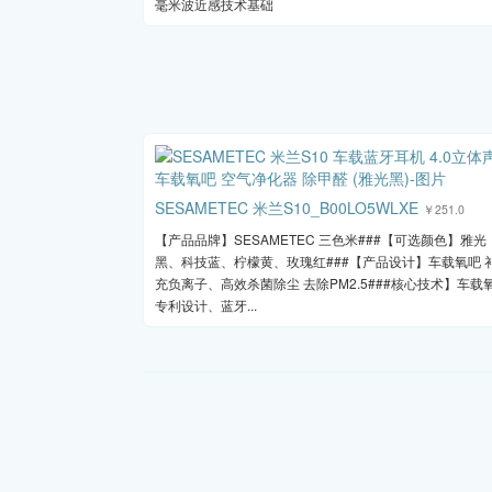
毫米波近感技术基础
SESAMETEC 米兰S10_B00LO5WLXE
￥251.0
【产品品牌】SESAMETEC 三色米###【可选颜色】雅光
黑、科技蓝、柠檬黄、玫瑰红###【产品设计】车载氧吧 
充负离子、高效杀菌除尘 去除PM2.5###核心技术】车载
专利设计、蓝牙...