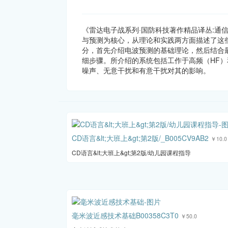
《雷达电子战系列·国防科技著作精品译丛:通
与预测为核心，从理论和实践两方面描述了这
分，首先介绍电波预测的基础理论，然后结合
细步骤。所介绍的系统包括工作于高频（HF）
噪声、无意干扰和有意干扰对其的影响。
CD语言&lt;大班上&gt;第2版/_B005CV9AB2
￥10.0
CD语言&lt;大班上&gt;第2版/幼儿园课程指导
毫米波近感技术基础B00358C3T0
￥50.0