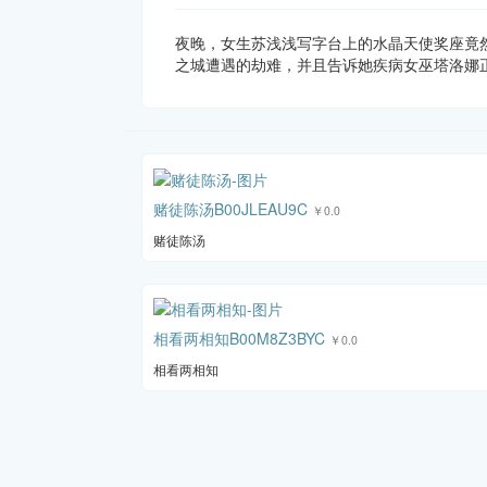
夜晚，女生苏浅浅写字台上的水晶天使奖座竟
之城遭遇的劫难，并且告诉她疾病女巫塔洛娜
赌徒陈汤B00JLEAU9C
￥0.0
赌徒陈汤
相看两相知B00M8Z3BYC
￥0.0
相看两相知