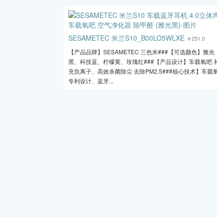
SESAMETEC 米兰S10_B00LO5WLXE
￥251.0
【产品品牌】SESAMETEC 三色米###【可选颜色】雅光
黑、科技蓝、柠檬黄、玫瑰红###【产品设计】车载氧吧 
充负离子、高效杀菌除尘 去除PM2.5###核心技术】车载
专利设计、蓝牙...