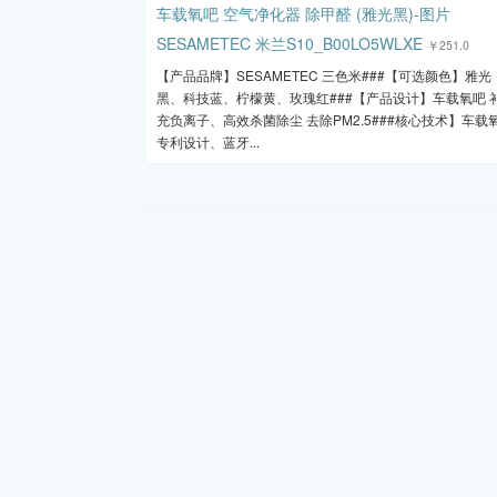
SESAMETEC 米兰S10_B00LO5WLXE
￥251.0
【产品品牌】SESAMETEC 三色米###【可选颜色】雅光
黑、科技蓝、柠檬黄、玫瑰红###【产品设计】车载氧吧 
充负离子、高效杀菌除尘 去除PM2.5###核心技术】车载
专利设计、蓝牙...