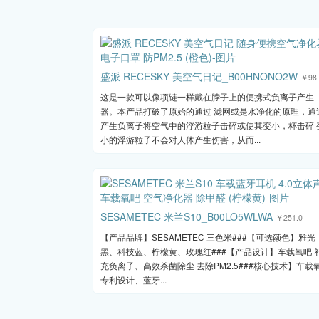
盛派 RECESKY 美空气日记_B00HNONO2W
￥98.
这是一款可以像项链一样戴在脖子上的便携式负离子产生
器。本产品打破了原始的通过 滤网或是水净化的原理，通
产生负离子将空气中的浮游粒子击碎或使其变小，杯击碎 
小的浮游粒子不会对人体产生伤害，从而...
SESAMETEC 米兰S10_B00LO5WLWA
￥251.0
【产品品牌】SESAMETEC 三色米###【可选颜色】雅光
黑、科技蓝、柠檬黄、玫瑰红###【产品设计】车载氧吧 
充负离子、高效杀菌除尘 去除PM2.5###核心技术】车载
专利设计、蓝牙...