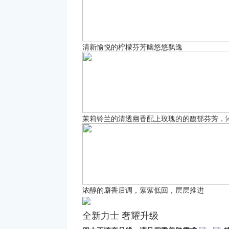
清新愉悦的柠檬芬芳幽悠悠飘逸
茉莉铃兰的清透幽香配上玫瑰的的馥郁芬芳，
浓醇的麝香后调，萦萦低回，层层推进
全新力士 奢耀升级