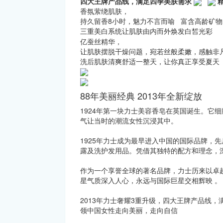
四大王牌产品线，满足四季美肤需求
香氛萦绕肌肤，
持久留香8小时，魅力不言而喻 富含高龄矿
三重美白系统让肌肤由内而外焕发白皙光
亿蚕丝精华，
让肌肤摆脱干燥问题，宛若丝般柔嫩，感触非
洗后肌肤清爽舒适一整天，让你真正享受夏天
88年美丽经典 2013年全新绽放
1924年第一块力士美容香皂在英国诞生。它
气让当时的潮流女性沉浸其中。
1925年力士成为最早进入中国的国际品牌，
露及洗护发用品。凭借其独特的配方和理念，
作为一个享誉全球的著名品牌，力士历来以卓
星气质深入人心，永远与国际巨星交相辉映 。
2013年力士奢耀3重升级，四大王牌产品线
领中国女性走向美丽，走向自信