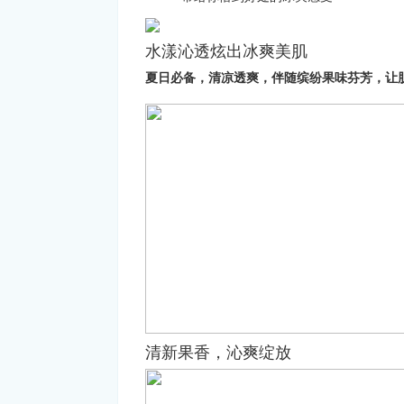
水漾沁透炫出冰爽美肌
夏日必备，清凉透爽，伴随缤纷果味芬芳，让
清新果香，沁爽绽放