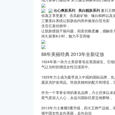
沁心爽肤系列
美白靓肤系列
夏日王牌
你真正享受夏天 含高龄矿物、臻白精粹以及
三重美白系统让肌肤由内而外焕发白皙光
含百亿蚕丝精华，
让肌肤摆脱干燥问题，宛若丝般柔嫩，感触非
持久留香8小时，魅力不言而喻
88年美丽经典 2013年全新绽放
1924年第一块力士美容香皂在英国诞生。它
气让当时的潮流女性沉浸其中。
1925年力士成为最早进入中国的国际品牌，
露及洗护发用品。凭借其独特的配方和理念，
作为一个享誉全球的著名品牌，力士历来以卓
星气质深入人心，永远与国际巨星交相辉映 。
2013年力士奢耀3重升级，四大王牌产品线
领中国女性走向美丽，走向自信