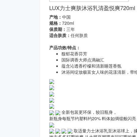
LUX力士爽肤沐浴乳清盈悦爽720ml
产地：
中国
规格：
720ml
保质期：
三年
适合肤质：
任何肤质
产品功效/特点：
馥郁花香芬芳
国际调香大师点滴融汇
蕴含沁透香柠檬和清新睡莲香氛
沐浴间绽放极富女人味的花漾清新，带
全新包装更环保，较旧瓶身，
新瓶身每瓶节约塑料约20% 料体如绸缎般闪亮
取适量力士沐浴乳至沐浴球上，揉
地方多多打圈按摩 从大腿至脚踝来回打圈按摩