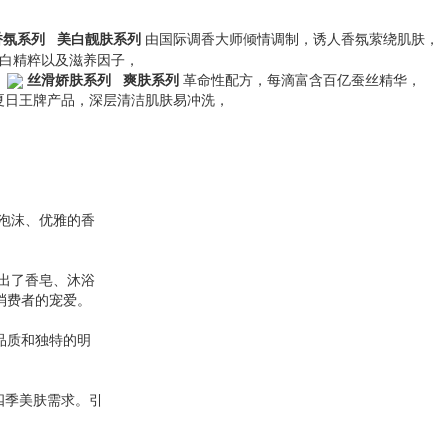
香氛系列
美白靓肤系列
由国际调香大师倾情调制，诱人香氛萦绕肌肤，
臻白精粹以及滋养因子，
丝滑娇肤系列
爽肤系列
革命性配方，每滴富含百亿蚕丝精华，
夏日王牌产品，深层清洁肌肤易冲洗，
的泡沫、优雅的香
推出了香皂、沐浴
消费者的宠爱。
品质和独特的明
四季美肤需求。引