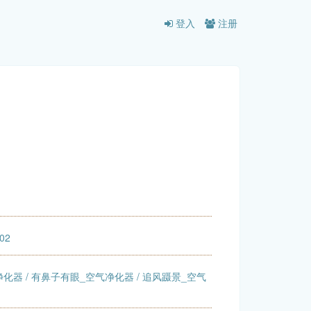
登入
注册
:02
净化器
/
有鼻子有眼_空气净化器
/
追风蹑景_空气