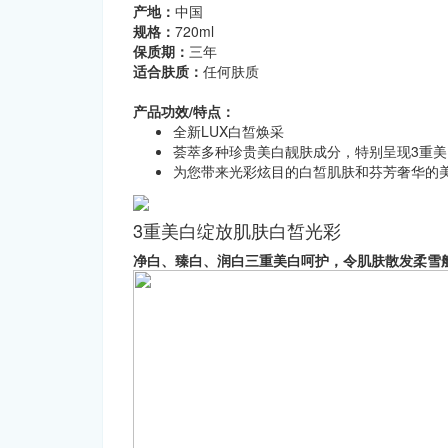
产地：
中国
规格：
720ml
保质期：
三年
适合肤质：
任何肤质
产品功效/特点：
全新LUX白皙焕采
荟萃多种珍贵美白靓肤成分，特别呈现3重美
为您带来光彩炫目的白皙肌肤和芬芳奢华的
3重美白绽放肌肤白皙光彩
净白、臻白、润白三重美白呵护，令肌肤散发柔雪