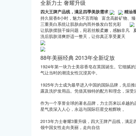
全新力士 奢耀升级
四大王牌产品线，满足四季美肤需求
精油
持久留香8小时，魅力不言而喻 富含高龄矿物、
三重美白系统让肌肤由内而外焕发白皙光彩
让肌肤摆脱干燥问题，宛若丝般柔嫩，感触非凡 
洗后肌肤清爽舒适一整天，让你真正享受夏天
88年美丽经典 2013年全新绽放
1924年第一块力士美容香皂在英国诞生。它细腻
气让当时的潮流女性沉浸其中。
1925年力士成为最早进入中国的国际品牌，先后
露及洗护发用品。凭借其独特的配方和理念，深受
作为一个享誉全球的著名品牌，力士历来以卓越的
星气质深入人心，永远与国际巨星交相辉映 。
2013年力士奢耀3重升级，四大王牌产品线，满足
领中国女性走向美丽，走向自信