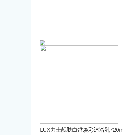
LUX力士靓肤白皙焕彩沐浴乳720ml