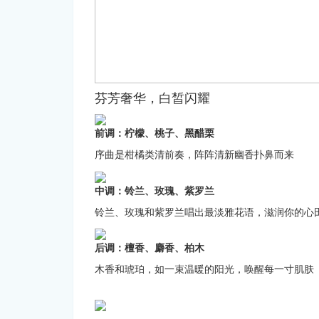
芬芳奢华，白皙闪耀
前调：柠檬、桃子、黑醋栗
序曲是柑橘类清前奏，阵阵清新幽香扑鼻而来
中调：铃兰、玫瑰、紫罗兰
铃兰、玫瑰和紫罗兰唱出最淡雅花语，滋润你的心
后调：檀香、麝香、柏木
木香和琥珀，如一束温暖的阳光，唤醒每一寸肌肤