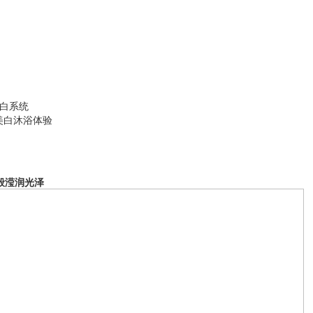
白系统
美白沐浴体验
般滢润光泽