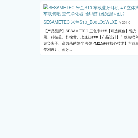
SESAMETEC 米兰S10_B00LO5WLXE
￥251.0
【产品品牌】SESAMETEC 三色米###【可选颜色】雅光
黑、科技蓝、柠檬黄、玫瑰红###【产品设计】车载氧吧 
充负离子、高效杀菌除尘 去除PM2.5###核心技术】车载
专利设计、蓝牙...