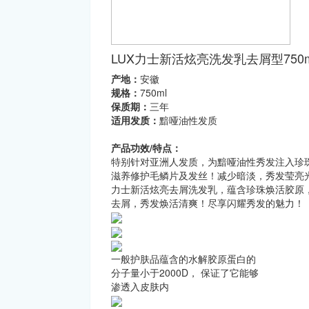
LUX力士新活炫亮洗发乳去屑型750m
产地：
安徽
规格：
750ml
保质期：
三年
适用发质：
黯哑油性发质
产品功效/特点：
特别针对亚洲人发质，为黯哑油性秀发注入珍
滋养修护毛鳞片及发丝！减少暗淡，秀发莹亮
力士新活炫亮去屑洗发乳，蕴含珍珠焕活胶原
去屑，秀发焕活清爽！尽享闪耀秀发的魅力！
一般护肤品蕴含的水解胶原蛋白的
分子量小于2000D， 保证了它能够
渗透入皮肤内