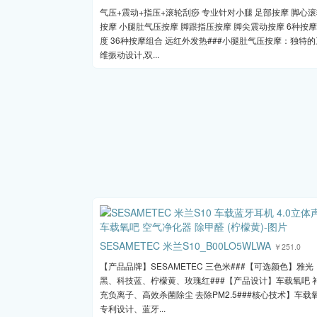
气压+震动+指压+滚轮刮痧 专业针对小腿 足部按摩 脚心
按摩 小腿肚气压按摩 脚跟指压按摩 脚尖震动按摩 6种按
度 36种按摩组合 远红外发热###小腿肚气压按摩：独特的
维振动设计,双...
SESAMETEC 米兰S10_B00LO5WLWA
￥251.0
【产品品牌】SESAMETEC 三色米###【可选颜色】雅光
黑、科技蓝、柠檬黄、玫瑰红###【产品设计】车载氧吧 
充负离子、高效杀菌除尘 去除PM2.5###核心技术】车载
专利设计、蓝牙...