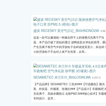
盛派 RECESKY 美空气日记_B00HNONO2W
￥98.
这是一款可以像项链一样戴在脖子上的便携式负离子产生
器。本产品打破了原始的通过 滤网或是水净化的原理，通
产生负离子将空气中的浮游粒子击碎或使其变小，杯击碎 
小的浮游粒子不会对人体产生伤害，从而...
SESAMETEC 米兰S10_B00LO5WLWA
￥251.0
【产品品牌】SESAMETEC 三色米###【可选颜色】雅光
黑、科技蓝、柠檬黄、玫瑰红###【产品设计】车载氧吧 
充负离子、高效杀菌除尘 去除PM2.5###核心技术】车载
专利设计、蓝牙...