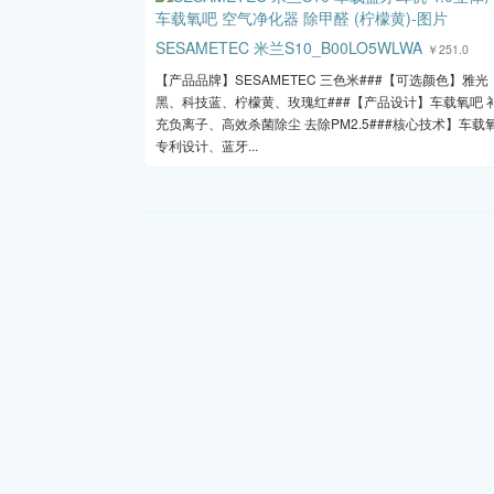
SESAMETEC 米兰S10_B00LO5WLWA
￥251.0
【产品品牌】SESAMETEC 三色米###【可选颜色】雅光
黑、科技蓝、柠檬黄、玫瑰红###【产品设计】车载氧吧 
充负离子、高效杀菌除尘 去除PM2.5###核心技术】车载
专利设计、蓝牙...