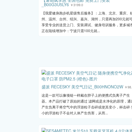
【暑期疯享惠 全国包邮 免费上门安装
_B00G3U5LY6
￥3199.0
【我爱健身跑步机星级售后服务】：上海、北京、重庆、
州、温州、台州、绍兴、嘉兴、湖州，只需再加200元就
享受专业的送货上门、安装调试、健身培训服务，更多城
正在陆续增加中：宁波只需100元就...
盛派 RECESKY 美空气日记_B00HNONO2W
￥98.
这是一款可以像项链一样戴在脖子上的便携式负离子产生
器。本产品打破了原始的通过 滤网或是水净化的原理，通
产生负离子将空气中的浮游粒子击碎或使其变小，杯击碎 
小的浮游粒子不会对人体产生伤害，从而...