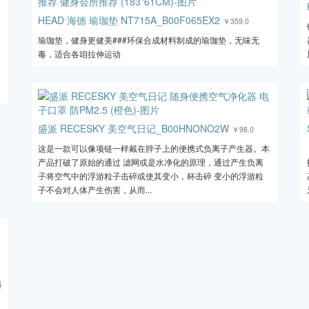
HEAD 海德 瑜珈垫 NT715A_B00F065EX2
￥359.0
瑜珈垫，健身更健美###环保合成材料制成的瑜珈垫，无味无
毒，适合各咱拉伸运动
盛派 RECESKY 美空气日记_B00HNONO2W
￥98.0
这是一款可以像项链一样戴在脖子上的便携式负离子产生器。本
产品打破了原始的通过 滤网或是水净化的原理，通过产生负离
子将空气中的浮游粒子击碎或使其变小，杯击碎 变小的浮游粒
子不会对人体产生伤害，从而...
科
、