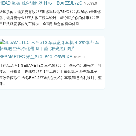
HEAD 海德 综合训练器 H761_B00EZJL72C
￥5399.0
锻炼肌肉，健美更有效###训练重块达75KG###多功能力量训练
器，健身更专业###人体工程学设计，精心呵护你的健康###应
用环法级竞赛的制车科技，全面引导您的科学健身
SESAMETEC 米兰S10_B00LO5WLXE
￥251.0
【产品品牌】SESAMETEC 三色米###【可选颜色】雅光黑、科
技蓝、柠檬黄、玫瑰红###【产品设计】车载氧吧 补充负离子、
高效杀菌除尘 去除PM2.5###核心技术】车载氧吧 专利设计、蓝
牙...