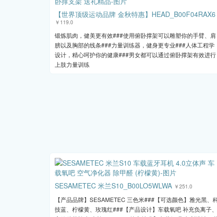
【世界顶级运动品牌 金秋特惠】HEAD_B00F04RAX6
￥119.0
锻炼肌肉，健美更有效###使用俯卧撑架可以雕塑你的手臂、肩
膀以及胸部的线条###力量训练器，健身更专业###人体工程学
设计，精心呵护你的健康###男女都可以通过俯卧撑架有效进行
上肢力量训练
SESAMETEC 米兰S10_B00LO5WLWA
￥251.0
【产品品牌】SESAMETEC 三色米###【可选颜色】雅光黑、
技蓝、柠檬黄、玫瑰红###【产品设计】车载氧吧 补充负离子