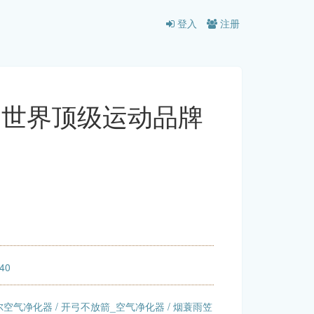
登入
注册
器材 世界顶级运动品牌
:40
尔空气净化器
/
开弓不放箭_空气净化器
/
烟蓑雨笠