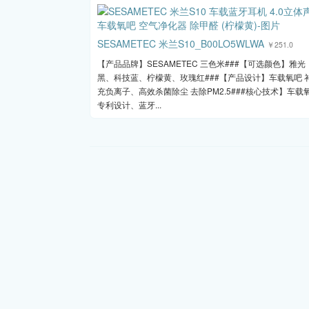
SESAMETEC 米兰S10_B00LO5WLWA
￥251.0
【产品品牌】SESAMETEC 三色米###【可选颜色】雅光
黑、科技蓝、柠檬黄、玫瑰红###【产品设计】车载氧吧 
充负离子、高效杀菌除尘 去除PM2.5###核心技术】车载
专利设计、蓝牙...