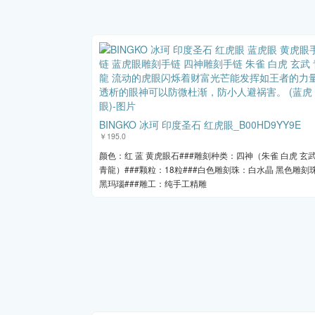
BINGKO 冰珂 印度圣石 红虎眼_B00HD9YY9E
￥195.0
颜色：红 蓝 黄虎眼石###雕刻种类：四神（朱雀 白虎 玄
青龍）###颗粒：18粒###白色雕刻珠：白水晶 黑色雕刻
黑玛瑙###雕工：纯手工精雕