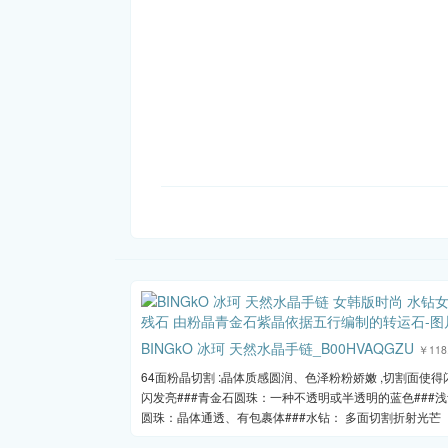
BINGkO 冰珂 天然水晶手链_B00HVAQGZU
￥118
64面粉晶切割 :晶体质感圆润、色泽粉粉娇嫩 ,切割面使得
闪发亮###青金石圆珠：一种不透明或半透明的蓝色###
圆珠：晶体通透、有包裹体###水钻： 多面切割折射光芒