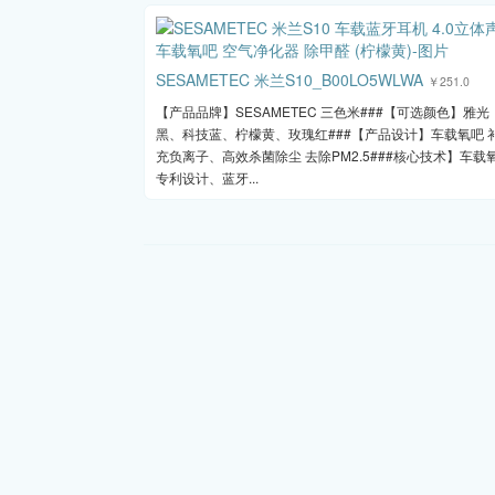
SESAMETEC 米兰S10_B00LO5WLWA
￥251.0
【产品品牌】SESAMETEC 三色米###【可选颜色】雅光
黑、科技蓝、柠檬黄、玫瑰红###【产品设计】车载氧吧 
充负离子、高效杀菌除尘 去除PM2.5###核心技术】车载
专利设计、蓝牙...