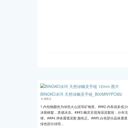
BINGKO冰珂 天然绿幽灵手链_B00MNYPCM2
￥499.0
1.内包物颜色为绿色火山泥等矿物质。###2.内有或多或少
冰裂棉絮，质感冰凉。###3.幽灵呈现海澡泥絮状，分布
律。###4.净体通透泥絮 颜色正。###5.白色部分晶体通
绿色部分绿而...