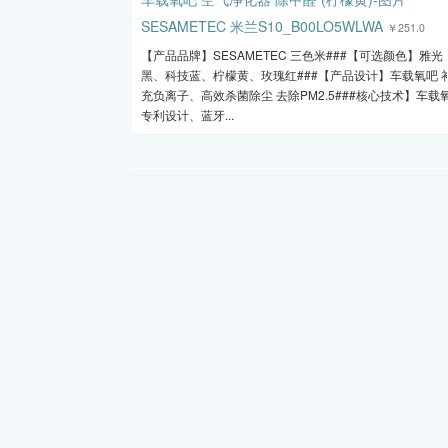
SESAMETEC 米兰S10_B00LO5WLWA
￥251.0
【产品品牌】SESAMETEC 三色米###【可选颜色】雅光
黑、科技蓝、柠檬黄、玫瑰红###【产品设计】车载氧吧 
充负离子、高效杀菌除尘 去除PM2.5###核心技术】车载
专利设计、蓝牙...