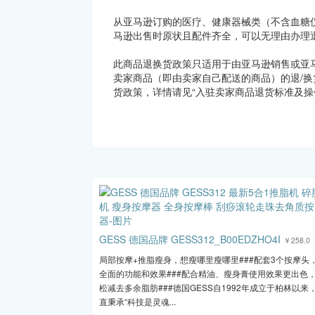
从亚马逊订购的医疗、健康器械类（不含血糖
马逊出售时原状且配件齐全，可以无理由办理退
此商品退换货政策只适用于由亚马逊销售或亚
卖家商品（即由卖家自己配送的商品）的退/换
货政策，详情请见“入驻卖家商品退货标准及操
GESS 德国品牌 GESS312_B00EDZHO4I
￥258.0
局部按摩+推脂瘦身，想瘦哪里瘦哪里###配套3个按摩头
全面的功能和效果###配合精油、瘦身膏使用效果更出色
松减去多余脂肪###德国GESS自1992年成立于柏林以来
直秉承“科技是灵魂...