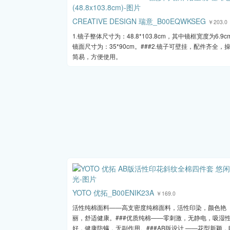
CREATIVE DESIGN 瑞意_B00EQWKSEG
￥203.0
1.镜子整体尺寸为：48.8*103.8cm，其中镜框宽度为6.9c
镜面尺寸为：35*90cm。###2.镜子可壁挂，配件齐全，
简易，方便使用。
YOTO 优拓_B00ENIK23A
￥169.0
活性纯棉面料——高支密度纯棉面料，活性印染，颜色艳
丽，舒适健康。###优质纯棉——零刺激，无静电，吸湿
好，健康防螨，无副作用。###AB版设计 ——花型新颖，