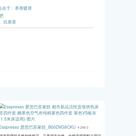
先在于：养胃暖胃
肥
、抗衰老
Esspresso 爱思巴苏家纺_B00DVG8CKU
￥298.0
精选新疆纯天然种植棉花，品质源于自然。全棉贡缎面料运用活