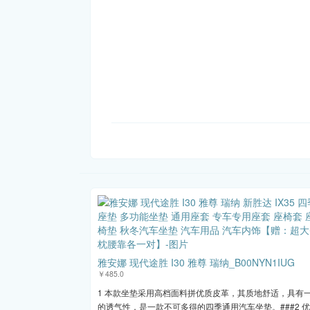
雅安娜 现代途胜 I30 雅尊 瑞纳_B00NYN1IUG
￥485.0
1 本款坐垫采用高档面料拼优质皮革，其质地舒适，具有
的透气性，是一款不可多得的四季通用汽车坐垫。###2 