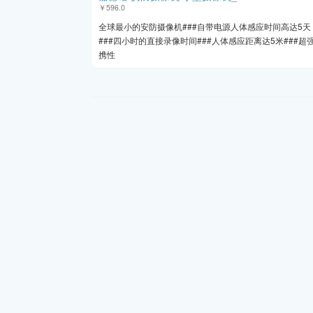
￥596.0
全球最小的安防摄像机###自带电源人体感应时间高达5天
###四小时的直接录像时间###人体感应距离达5米###超
携性