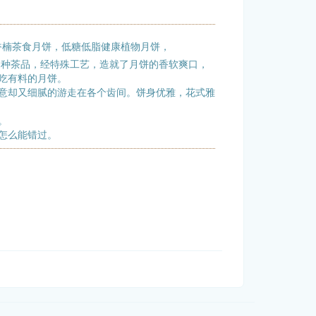
出香楠茶食月饼，低糖低脂健康植物月饼，
各种茶品，经特殊工艺，造就了月饼的香软爽口，
吃有料的月饼。
意却又细腻的游走在各个齿间。饼身优雅，花式雅
。
怎么能错过。