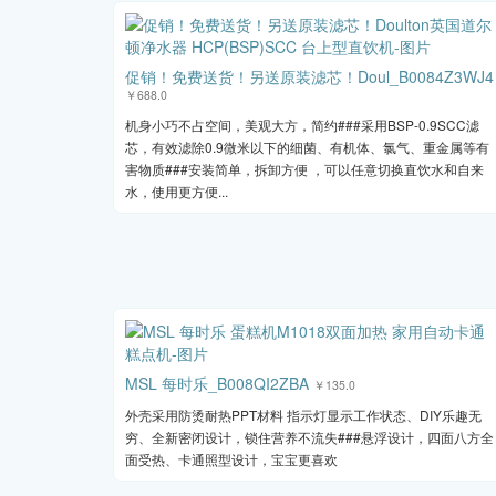
促销！免费送货！另送原装滤芯！Doul_B0084Z3WJ4
￥688.0
机身小巧不占空间，美观大方，简约###采用BSP-0.9SCC滤
芯，有效滤除0.9微米以下的细菌、有机体、氯气、重金属等有
害物质###安装简单，拆卸方便 ，可以任意切换直饮水和自来
水，使用更方便...
MSL 每时乐_B008QI2ZBA
￥135.0
外壳采用防烫耐热PPT材料 指示灯显示工作状态、DIY乐趣无
穷、全新密闭设计，锁住营养不流失###悬浮设计，四面八方全
面受热、卡通照型设计，宝宝更喜欢