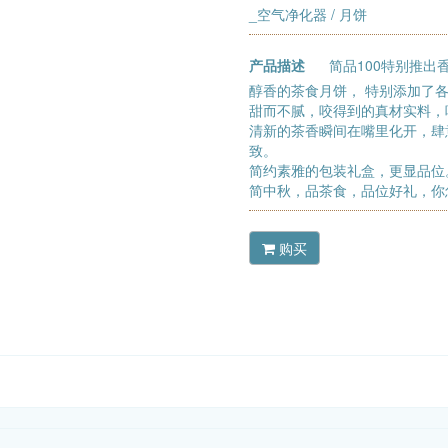
_空气净化器
/ 月饼
产品描述
简品100特别推
醇香的茶食月饼， 特别添加了
甜而不腻，咬得到的真材实料，
清新的茶香瞬间在嘴里化开，肆
致。
简约素雅的包装礼盒，更显品位
简中秋，品茶食，品位好礼，你
购买