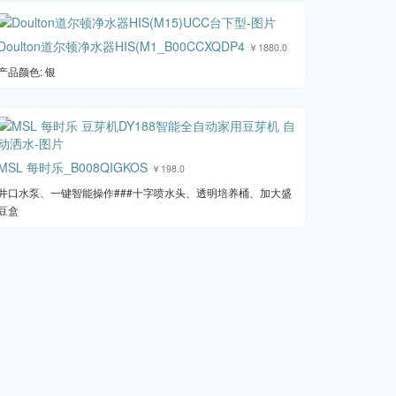
Doulton道尔顿净水器HIS(M1_B00CCXQDP4
￥1880.0
产品颜色: 银
MSL 每时乐_B008QIGKOS
￥198.0
井口水泵、一键智能操作###十字喷水头、透明培养桶、加大盛
豆盒