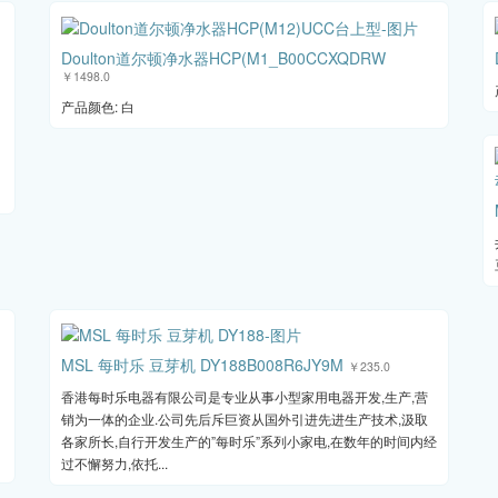
Doulton道尔顿净水器HCP(M1_B00CCXQDRW
￥1498.0
产品颜色: 白
MSL 每时乐 豆芽机 DY188B008R6JY9M
￥235.0
香港每时乐电器有限公司是专业从事小型家用电器开发,生产,营
销为一体的企业.公司先后斥巨资从国外引进先进生产技术,汲取
各家所长,自行开发生产的”每时乐”系列小家电,在数年的时间内经
过不懈努力,依托...