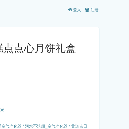
登入
注册
花糕点点心月饼礼盒
:08
浦空气净化器
/
河水不洗船_空气净化器
/
黄道吉日