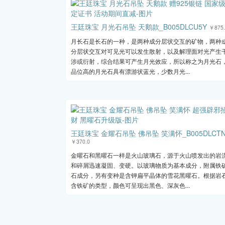
王廷珠宝 月光石吊坠 天鹅款_B005DLCU5Y
￥875.
月长石是长石的一种，是两种成分层状交互的矿物，两种
分层状交互对可见光可以发生散射，以及解理面对光产生
涉或衍射，综合结果可产生月光效应，所以称之为月光石
品位高的月光石具有漂游状蓝光，少数月光...
王廷珠宝 金耀石吊坠 佛吊坠 笑满怀_B005DLCTN
￥370.0
金曜石和黑曜石一样是火山玻璃石，源于火山喷发出的岩
和碎屑迅速凝固、变硬。以玻璃物质为基本成分，附属铁
石成分，另有变种是含钾扁平晶体的雪花黑曜石。根据岩
含铁矿的类型，颜色可呈现出黑色、深灰色...