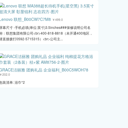
Lenovo 联想_B00CW7C7M8
￥499.0
屏幕尺寸 -手机必填(单位:英寸)3.5inches###保修说明公司名
称：联想集团有限公司<br>400-818-8818（未开通400地区，
请直接拨打0592-5715315）<br>公司主...
GRACE洁丽雅 团购礼品 企业福利_B00C5WOH78
￥202.0
包装清单: 浴巾*2