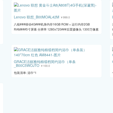
Lenovo 联想_B00MOAL42M
￥999.0
八核###移动4G###机身内存16GB ROM + 运行内存2GB
RAM###5寸屏幕 分辨率 1280x720###后置摄像头 1300万像素
GRACE洁丽雅纯棉缎档简约浴巾（单条
_B00C5WOJTO
￥100.0
包装清单: 浴巾*1