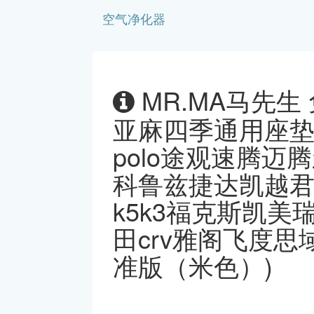
空气净化器
MR.MA马先生
亚麻四季通用座
polo途观速腾
科鲁兹捷达凯越君
k5k3福克斯凯
田crv雅阁飞度思
准版（米色）)