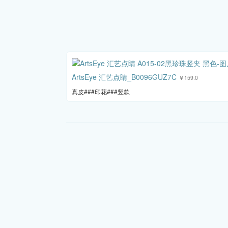
ArtsEye 汇艺点睛_B0096GUZ7C
￥159.0
真皮###印花###竖款