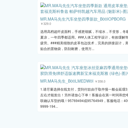
MR.MA马先生汽车坐垫四季新款_B00IOPBORG
￥329.0
选用高档超纤皮面料，手感更细腻，不缩水，不变形，冬
夏凉，一年四季都适用。###人体工程学设计，有效缓解
疲劳。###精美细致的皮革包边技术，完美的拼接设计，
贴合的置物袋，防刮耐磨，使用方...
MR.MA马先生_B00LMEDW0I
￥358.0
1.请尽量选择在线支付，货到付款由于取件慢一般会延缓3
左右才能发出！另外请放心下单！客服会在第一时间和您
联确认车型的哦！95769494或95764949，客服电话：40
9999-194...