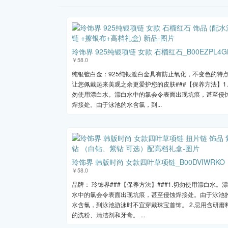
玲饰界 925纯银项链 女款 石榴红石_B00EZPL4G
￥58.0
纯银镀白金：925纯银渡白金具有防止氧化，不变色的特
让您佩戴起来美观之余更爱护您的皮肤###【保养方法】1
勿使用漂白水。漂白水中的氯会令表面出现坑痕，甚至侵
焊接处。由于泳池的水含氯，到...
玲饰界 韩版时尚 女款四叶草项链_B00DVIWRKO
￥58.0
品牌： 玲饰界###【保养方法】###1.切勿使用漂白水。
水中的氯会令表面出现坑痕，甚至侵蚀焊接处。由于泳池
水含氯，到泳池游泳时不宜穿戴珠宝首饰。 2.忌用含研磨
的洗粉、清洁剂和牙膏。 ...