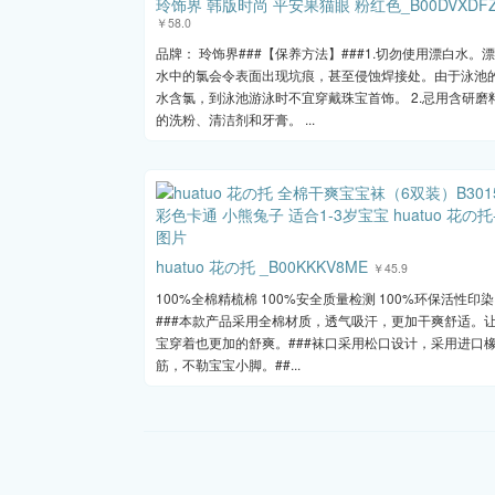
玲饰界 韩版时尚 平安果猫眼 粉红色_B00DVXDF
￥58.0
品牌： 玲饰界###【保养方法】###1.切勿使用漂白水。
水中的氯会令表面出现坑痕，甚至侵蚀焊接处。由于泳池
水含氯，到泳池游泳时不宜穿戴珠宝首饰。 2.忌用含研磨
的洗粉、清洁剂和牙膏。 ...
huatuo 花の托 _B00KKKV8ME
￥45.9
100%全棉精梳棉 100%安全质量检测 100%环保活性印染
###本款产品采用全棉材质，透气吸汗，更加干爽舒适。
宝穿着也更加的舒爽。###袜口采用松口设计，采用进口
筋，不勒宝宝小脚。##...