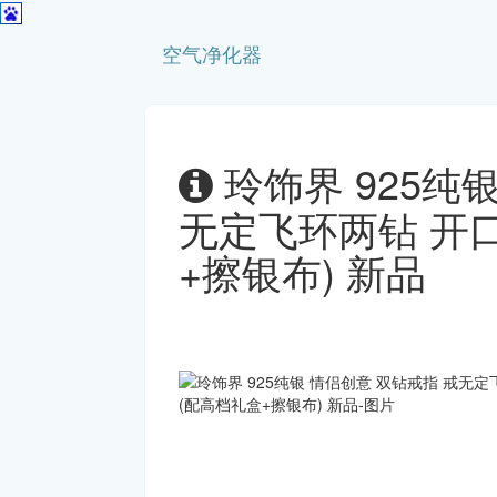
空气净化器
玲饰界 925纯
无定飞环两钻 开口
+擦银布) 新品