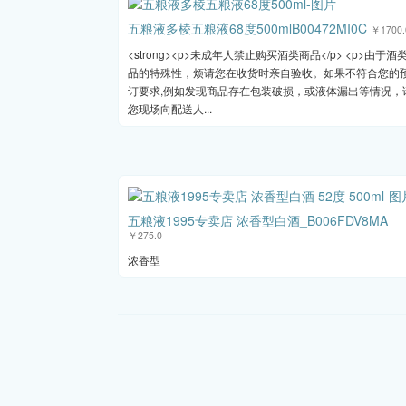
五粮液多棱五粮液68度500mlB00472MI0C
￥1700.
<strong><p>未成年人禁止购买酒类商品</p> <p>由于酒
品的特殊性，烦请您在收货时亲自验收。如果不符合您的
订要求,例如发现商品存在包装破损，或液体漏出等情况，
您现场向配送人...
五粮液1995专卖店 浓香型白酒_B006FDV8MA
￥275.0
浓香型