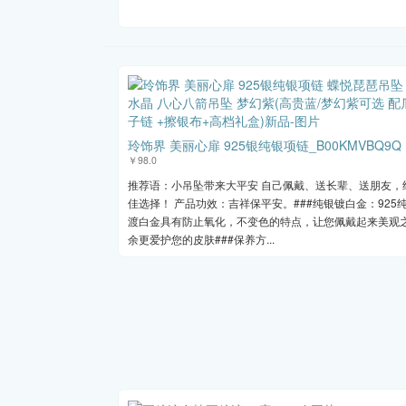
玲饰界 美丽心扉 925银纯银项链_B00KMVBQ9Q
￥98.0
推荐语：小吊坠带来大平安 自己佩戴、送长辈、送朋友，
佳选择！ 产品功效：吉祥保平安。###纯银镀白金：925
渡白金具有防止氧化，不变色的特点，让您佩戴起来美观
余更爱护您的皮肤###保养方...