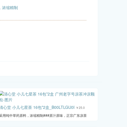
，浓缩精制
清心堂 小儿七星茶 16包*2盒_B00LTLGU0I
￥25.0
采用纯中草药原料，浓缩精制###原汁原味，正宗广东凉茶