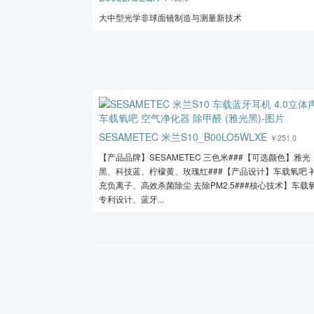
大中型光学非球面镜制造与测量新技术
SESAMETEC 米兰S10_B00LO5WLXE
￥251.0
【产品品牌】SESAMETEC 三色米###【可选颜色】雅光
黑、科技蓝、柠檬黄、玫瑰红###【产品设计】车载氧吧 
充负离子、高效杀菌除尘 去除PM2.5###核心技术】车载
专利设计、蓝牙...