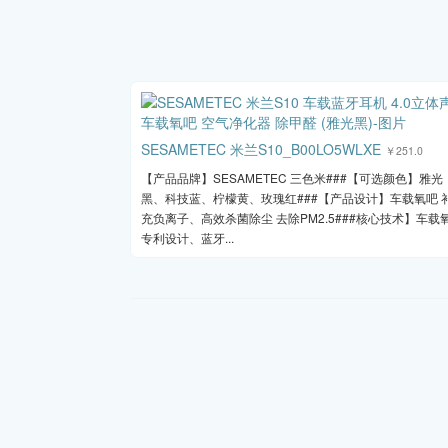
SESAMETEC 米兰S10_B00LO5WLXE
￥251.0
【产品品牌】SESAMETEC 三色米###【可选颜色】雅光
黑、科技蓝、柠檬黄、玫瑰红###【产品设计】车载氧吧 
充负离子、高效杀菌除尘 去除PM2.5###核心技术】车载
专利设计、蓝牙...