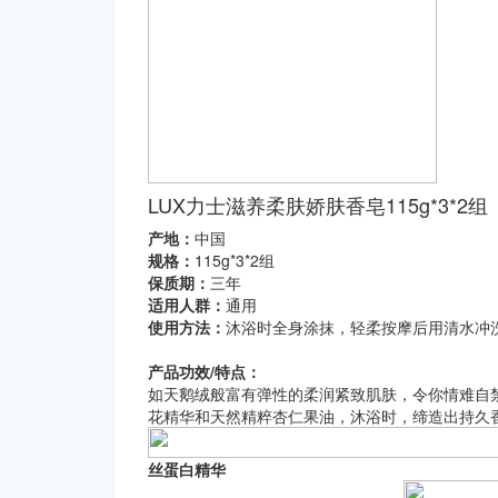
LUX力士滋养柔肤娇肤香皂115g*3*2组
产地：
中国
规格：
115g*3*2组
保质期：
三年
适用人群：
通用
使用方法：
沐浴时全身涂抹，轻柔按摩后用清水冲
产品功效/特点：
如天鹅绒般富有弹性的柔润紧致肌肤，令你情难自
花精华和天然精粹杏仁果油，沐浴时，缔造出持久
丝蛋白精华