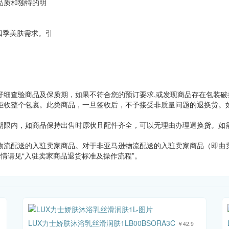
品质和独特的明
四季美肤需求。引
仔细查验商品及保质期，如果不符合您的预订要求,或发现商品存在包装破
拒收整个包裹。此类商品，一旦签收后，不予接受非质量问题的退换货。如
期限内，如商品保持出售时原状且配件齐全，可以无理由办理退换货。如需
物流配送的入驻卖家商品。对于非亚马逊物流配送的入驻卖家商品（即由卖
详情请见“入驻卖家商品退货标准及操作流程”。
LUX力士娇肤沐浴乳丝滑润肤1LB00BSORA3C
￥42.9