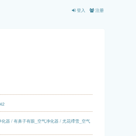
登入
注册
:42
净化器
/
有鼻子有眼_空气净化器
/
尤花殢雪_空气