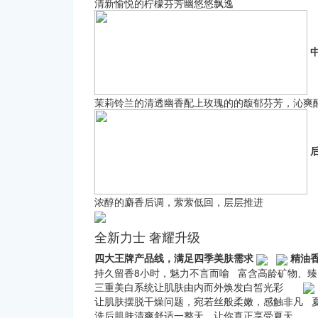
清新愉悦的柠檬芬芳幽悠悠飘逸
茉莉铃兰的清透幽香配上玫瑰的的馥郁芬芳，沁爽
浓醇的麝香后调，萦萦低回，层层推进
全新力士 奢耀升级
四大王牌产品线，满足四季美肤需求
精油
持久留香8小时，魅力不言而喻 富含高龄矿物、
三重美白系统让肌肤由内而外焕发白皙光彩
让肌肤摆脱干燥问题，宛若丝般柔嫩，感触非凡 
洗后肌肤清爽舒适一整天，让你真正享受夏天