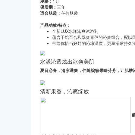
规格：
1升
保质期：
三年
适合肤质：
任何肤质
产品功效/特点：
全新LUX水漾沁爽沐浴乳
蕴含干饴百合和翠爽青萍的沁爽组合，配以
带给你恰当好处的沁凉温度，更享浴后持久
水漾沁透炫出冰爽美肌
夏日必备，清凉透爽，伴随缤纷果味芬芳，让肌肤
清新果香，沁爽绽放