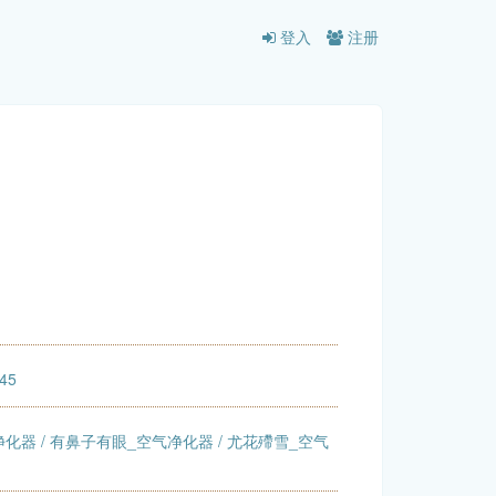
登入
注册
:45
净化器
/
有鼻子有眼_空气净化器
/
尤花殢雪_空气