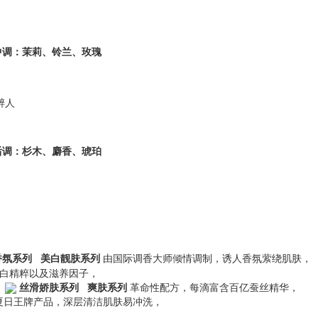
中调：茉莉、铃兰、玫瑰
醉人
后调：杉木、麝香、琥珀
香氛系列
美白靓肤系列
由国际调香大师倾情调制，诱人香氛萦绕肌肤，
臻白精粹以及滋养因子，
丝滑娇肤系列
爽肤系列
革命性配方，每滴富含百亿蚕丝精华，
夏日王牌产品，深层清洁肌肤易冲洗，