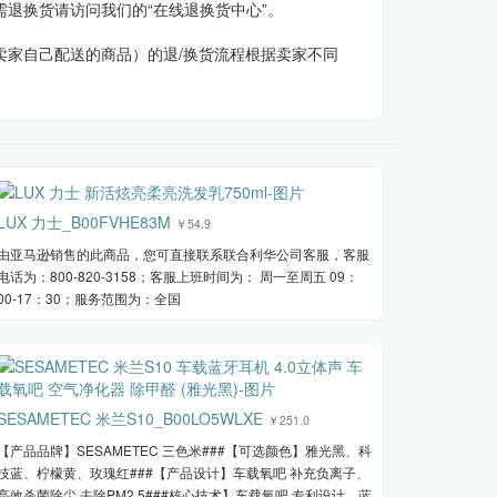
退换货请访问我们的“在线退换货中心”。
家自己配送的商品）的退/换货流程根据卖家不同
LUX 力士_B00FVHE83M
￥54.9
由亚马逊销售的此商品，您可直接联系联合利华公司客服，客服
电话为：800-820-3158；客服上班时间为： 周一至周五 09：
00-17：30；服务范围为：全国
SESAMETEC 米兰S10_B00LO5WLXE
￥251.0
【产品品牌】SESAMETEC 三色米###【可选颜色】雅光黑、科
技蓝、柠檬黄、玫瑰红###【产品设计】车载氧吧 补充负离子、
高效杀菌除尘 去除PM2.5###核心技术】车载氧吧 专利设计、蓝