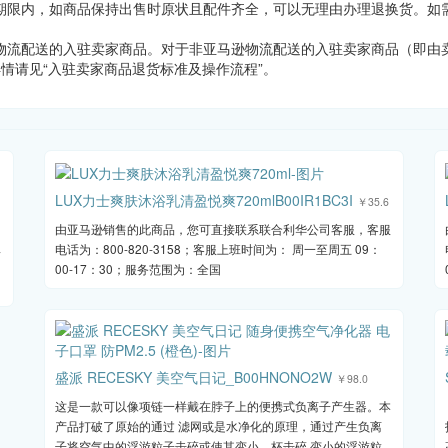
期限内，如商品保持出售时原状且配件齐全，可以无理由办理退换货。如需
物流配送的入驻卖家商品。对于非亚马逊物流配送的入驻卖家商品（即由卖
详情请见“入驻卖家商品退货标准及操作流程”。
LUX力士爽肤沐浴乳清盈悦爽720mlB00IR1BC3I
￥35.6
由亚马逊销售的此商品，您可直接联系联合利华公司客服，客服
服
电话为：800-820-3158；客服上班时间为： 周一至周五 09：
00-17：30；服务范围为：全国
盛派 RECESKY 美空气日记_B00HNONO2W
￥98.0
这是一款可以像项链一样戴在脖子上的便携式负离子产生器。本
产品打破了原始的通过 滤网或是水净化的原理，通过产生负离
子将空气中的浮游粒子击碎或使其变小，杯击碎 变小的浮游粒