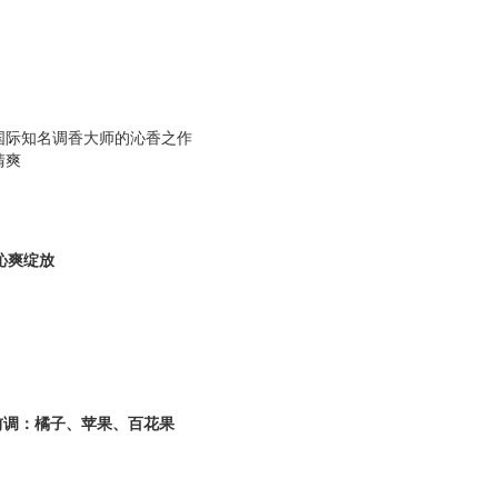
国际知名调香大师的沁香之作
清爽
沁爽绽放
前调：橘子、苹果、百花果