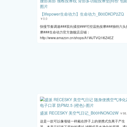
【lifepower生命动力】生命动力_B00DKOP2ZQ
￥0.0
快慢节奏调速###双向揉捏###可控温热按摩###独特六头
摩###生命动力官方旗舰店店铺：
http://www.amazon.cn/shops/A1WJTVQ1I6Z4EZ
盛派 RECESKY 美空气日记_B00HNONO2W
￥98.
这是一款可以像项链一样戴在脖子上的便携式负离子产生
器。本产品打破了原始的通过 滤网或是水净化的原理，通