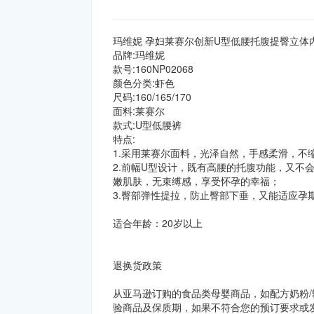
玛维妮 孕妇莱赛尔创新U型低腰托腹提臀立体内裤 M
品牌:玛维妮
款号:160NP02068
颜色分类:虾色
尺码:160/165/170
面料:莱赛尔
款式:U型低腰裤
特点:
1.采用莱赛尔面料，光泽自然，手感柔滑，不
2.前幅U型设计，既有高腰的托腹功能，又不
嫩肌肤，无束缚感，享受怀孕的幸福；
3.臀部弹性提拉，防止臀部下垂，又能适应孕
适合年龄：20岁以上
退换货政策
从亚马逊订购的食品类母婴商品，如配方奶粉/
验商品及保质期，如果不符合您的预订要求或