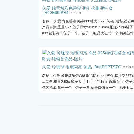
久爱 纯天然彩色碧玺项链 花曲项链 女
_B00E99IKB4
￥198.0
名称： 久爱 彩色碧玺项链###材质：925纯银 ,碧玺,锆石#
产品参数:重量1.7g,坠子尺寸20mm*13mm,配送45cm链子
###包装清单:坠子一个、链子一条,品质证书一个,精美首饰..
久爱 玲珑球 璀璨闪亮 饰品_B00ECPTSZC
￥139.0
名称：久爱 玲珑球项链###商品材质:925纯银,瑞士钻###
品参数:重量2.93g,坠子尺寸,19mm*14mm,配送45cm链子#
包装清单:坠子一个、链子一条,精美首饰盒一个、精美礼品..