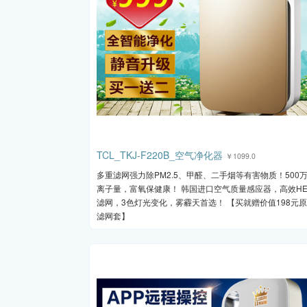
TCL_TKJ-F220B_空气净化器
￥1099.0
多重滤网强力除PM2.5、甲醛、二手烟等有害物质！500
离子量，富氧保健康！ 韩国进口空气质量感应器，高效HE
滤网，3色灯光变化，雾霾天首选！ 【买就赠价值198元
滤网套】