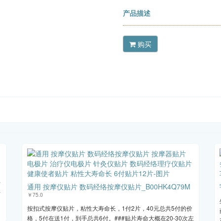
产品描述
购买
传
通用 按摩仪贴片 数码经络按摩仪贴片_B00HK4Q79M
开
￥75.0
按扣式按摩仪贴片，粘性大寿命长，1付2片，40元总共5付的价
格，5付在送1付，到手总共6付。###贴片寿命大概在20-30次左