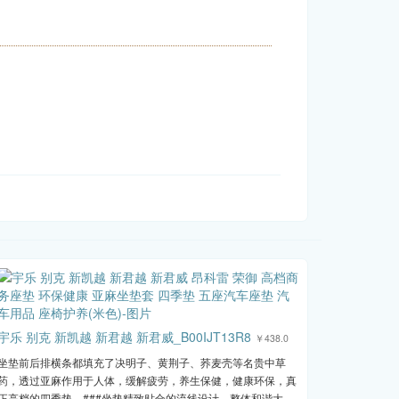
宇乐 别克 新凯越 新君越 新君威_B00IJT13R8
￥438.0
坐垫前后排横条都填充了决明子、黄荆子、荞麦壳等名贵中草
药，透过亚麻作用于人体，缓解疲劳，养生保健，健康环保，真
正高档的四季垫。###坐垫精致贴合的流线设计，整体和谐大