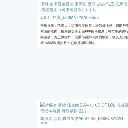
JUFIT 居康_B00MN7Y6AI
￥895.0
气压按摩：仿真人，运用气压按摩，增强舒适感，帮助舒
紧绷的肌肉，按摩覆盖更全面###振动按摩：有节奏的进
频运动，促进微循环，使眼部得到有效的锻炼，恢复充沛
精力###温感热敷：热敷是辅助功能...
掌握者 新款 喋血幽灵AK-47 6D_B00KU8AVKG
￥33.0