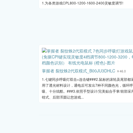
1.为各类游戏CPL800-1200-1600-2400灵敏度调节!
掌握者 裂纹蛛2代双模式_B00JU3DHLC
￥46.0
1.七键同步呼吸灯双击+连击键###2.鼠标的滚轮及尾部都
用了透光材料设计，通电后可发出7种不同颜色光，循环呼
吸、十分炫酷。###3.依照手型设计/完美贴合手掌/前部采
钳式、后部浑圆让您游戏...