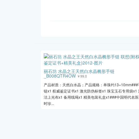
丽石坊 水晶之王天然白水晶椭形手链
_B008QTR4OW
￥99.0
产品材质：天然白水晶；产品规格：单珠约13×10mm###
链x1 权威鉴定证书x1 激光防伪标签x1 珠宝玉石专用袋x1 
洁上光布x1 备用线绳x1 精美包装礼盒x1###中国明代名
时珍...