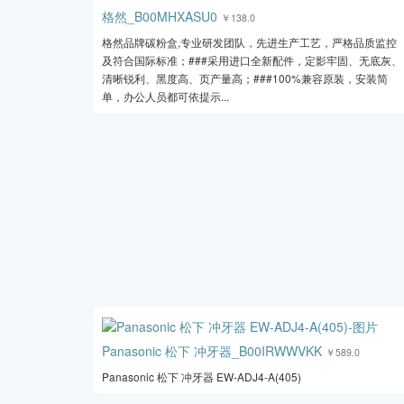
格然_B00MHXASU0
￥138.0
格然品牌碳粉盒,专业研发团队，先进生产工艺，严格品质监控
及符合国际标准；###采用进口全新配件，定影牢固、无底灰、
清晰锐利、黑度高、页产量高；###100%兼容原装，安装简
单，办公人员都可依提示...
Panasonic 松下 冲牙器_B00IRWWVKK
￥589.0
Panasonic 松下 冲牙器 EW-ADJ4-A(405)