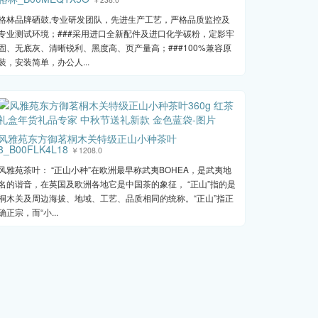
格林品牌硒鼓,专业研发团队，先进生产工艺，严格品质监控及
专业测试环境；###采用进口全新配件及进口化学碳粉，定影牢
固、无底灰、清晰锐利、黑度高、页产量高；###100%兼容原
装，安装简单，办公人...
风雅苑东方御茗桐木关特级正山小种茶叶
3_B00FLK4L18
￥1208.0
风雅苑茶叶： “正山小种”在欧洲最早称武夷BOHEA，是武夷地
名的谐音，在英国及欧洲各地它是中国茶的象征， “正山”指的是
桐木关及周边海拔、地域、工艺、品质相同的统称。“正山”指正
确正宗，而“小...