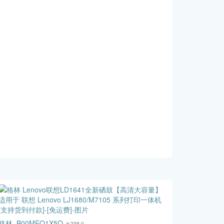
格林_B00MEQ1X5O
￥238.0