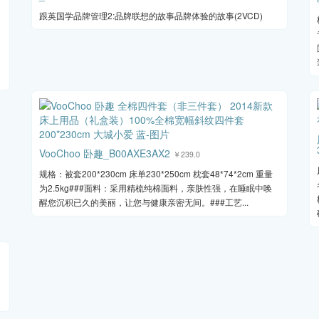
跟英国学品牌管理2:品牌联想的故事品牌体验的故事(2VCD)
VooChoo 卧趣_B00AXE3AX2
￥239.0
规格：被套200*230cm 床单230*250cm 枕套48*74*2cm 重量
为2.5kg###面料：采用精梳纯棉面料，亲肤性强，在睡眠中唤
醒您沉积已久的美丽，让您与健康亲密无间。###工艺...