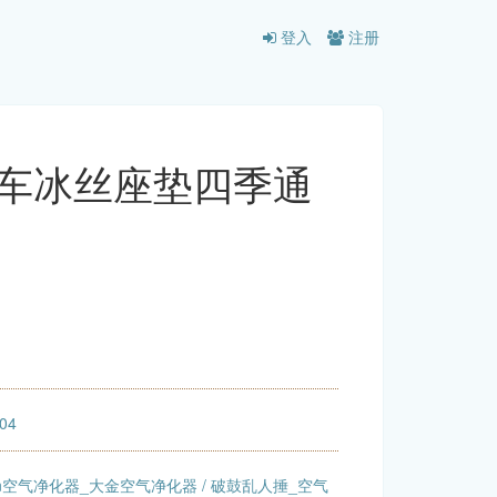
登入
注册
汽车冰丝座垫四季通
:04
kin空气净化器_大金空气净化器
/
破鼓乱人捶_空气