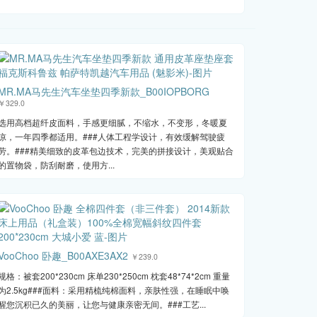
MR.MA马先生汽车坐垫四季新款_B00IOPBORG
￥329.0
选用高档超纤皮面料，手感更细腻，不缩水，不变形，冬暖夏
凉，一年四季都适用。###人体工程学设计，有效缓解驾驶疲
劳。###精美细致的皮革包边技术，完美的拼接设计，美观贴合
的置物袋，防刮耐磨，使用方...
VooChoo 卧趣_B00AXE3AX2
￥239.0
规格：被套200*230cm 床单230*250cm 枕套48*74*2cm 重量
为2.5kg###面料：采用精梳纯棉面料，亲肤性强，在睡眠中唤
醒您沉积已久的美丽，让您与健康亲密无间。###工艺...