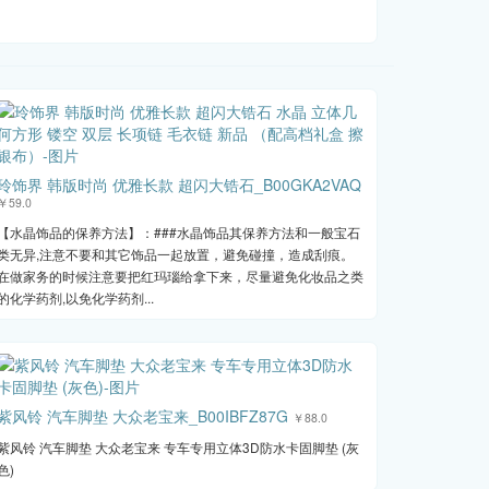
玲饰界 韩版时尚 优雅长款 超闪大锆石_B00GKA2VAQ
￥59.0
【水晶饰品的保养方法】：###水晶饰品其保养方法和一般宝石
类无异,注意不要和其它饰品一起放置，避免碰撞，造成刮痕。
在做家务的时候注意要把红玛瑙给拿下来，尽量避免化妆品之类
的化学药剂,以免化学药剂...
紫风铃 汽车脚垫 大众老宝来_B00IBFZ87G
￥88.0
紫风铃 汽车脚垫 大众老宝来 专车专用立体3D防水卡固脚垫 (灰
色)