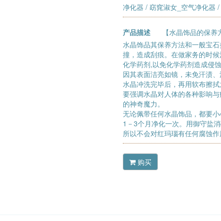
净化器
/
窈窕淑女_空气净化器
/
产品描述
【水晶饰品的保养
水晶饰品其保养方法和一般宝石
撞，造成刮痕。在做家务的时候
化学药剂,以免化学药剂造成侵
因其表面洁亮如镜，未免汗渍、
水晶冲洗完毕后，再用软布擦拭
要强调水晶对人体的各种影响与
的神奇魔力。
无论佩带任何水晶饰品，都要小
1－3个月净化一次。用御守盐
所以不会对红玛瑙有任何腐蚀作
购买