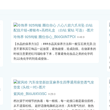
玲饰界 925纯银 圈住你心_B00G0NTPOI
￥49.9
【水晶的保养方法】：###水晶其保养方法和一般宝石类无异,注
意不要和其它饰品一起放置，避免碰撞，造成刮痕。在做家务的
时候注意要把红玛瑙给拿下来，尽量避免化妆品之类的化学药
于
剂,以免化学药剂造成侵蚀...
C
紫风铃_B00J9XV3SC
￥29.0
档次源于对细节的执着：每一根线，每一处接口都是最佳搭档，
从不遗落松线。 超舒适微电脑机边冰丝：具有透气性好、散热