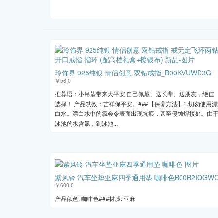
玲饰界 925纯银 情侣创意 双钻戒指_B00KVUWD3G
￥56.0
推荐语：小吊坠带来大平安 自己佩戴、送长辈、送朋友，绝佳
选择！ 产品功效：吉祥保平安。###【保养方法】1.切勿使用漂
白水。漂白水中的氯会令表面出现坑痕，甚至侵蚀焊接处。由
泳池的水含氯，到泳池...
紫风铃 汽车坐垫亚麻四季通用垫 咖啡色B00B2IOGW
￥600.0
产品颜色: 咖啡色###材质: 亚麻