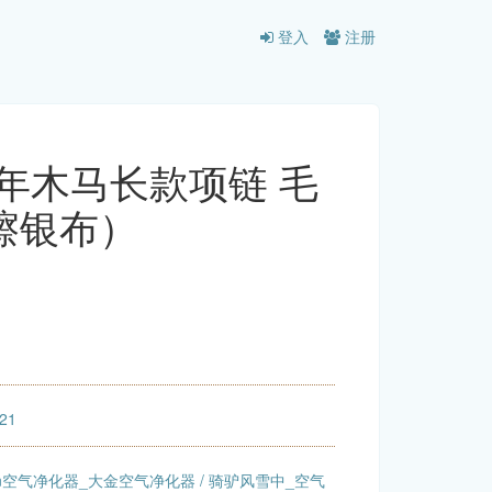
登入
注册
年木马长款项链 毛
擦银布）
:21
kin空气净化器_大金空气净化器
/
骑驴风雪中_空气