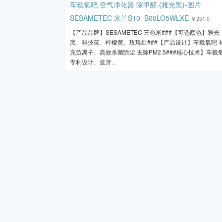
SESAMETEC 米兰S10_B00LO5WLXE
￥251.0
【产品品牌】SESAMETEC 三色米###【可选颜色】雅光
黑、科技蓝、柠檬黄、玫瑰红###【产品设计】车载氧吧 
充负离子、高效杀菌除尘 去除PM2.5###核心技术】车载
专利设计、蓝牙...