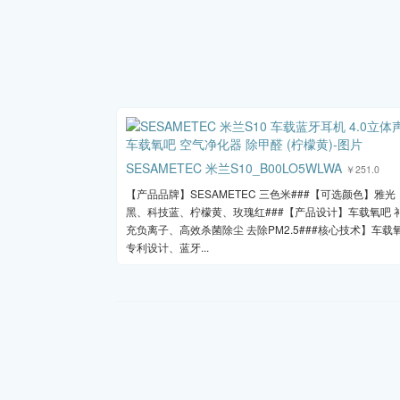
SESAMETEC 米兰S10_B00LO5WLWA
￥251.0
【产品品牌】SESAMETEC 三色米###【可选颜色】雅光
黑、科技蓝、柠檬黄、玫瑰红###【产品设计】车载氧吧 
充负离子、高效杀菌除尘 去除PM2.5###核心技术】车载
专利设计、蓝牙...