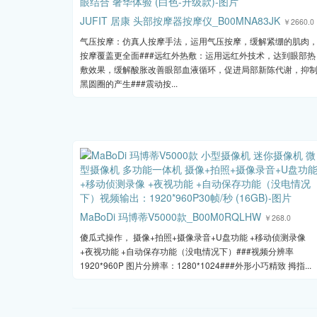
JUFIT 居康 头部按摩器按摩仪_B00MNA83JK
￥2660.0
气压按摩：仿真人按摩手法，运用气压按摩，缓解紧绷的肌肉
按摩覆盖更全面###远红外热敷：运用远红外技术，达到眼部热
敷效果，缓解酸胀改善眼部血液循环，促进局部新陈代谢，抑
黑圆圈的产生###震动按...
MaBoDi 玛博蒂V5000款_B00M0RQLHW
￥268.0
傻瓜式操作， 摄像+拍照+摄像录音+U盘功能 +移动侦测录像
+夜视功能 +自动保存功能（没电情况下）###视频分辨率
1920*960P 图片分辨率：1280*1024###外形小巧精致 拇指...