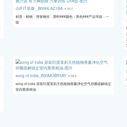
JUFIT居康 _B00HLAZ1BA
￥35.0
，
材质：精钢，弹簧钢丝，塑料###颜色：黑色###产品等级：一
级
制
song of india_B00MOBY5AY
￥38.0
song of india 原装印度茉莉天然植物香薰净化空气抑菌疏解镇定
室内熏香精油