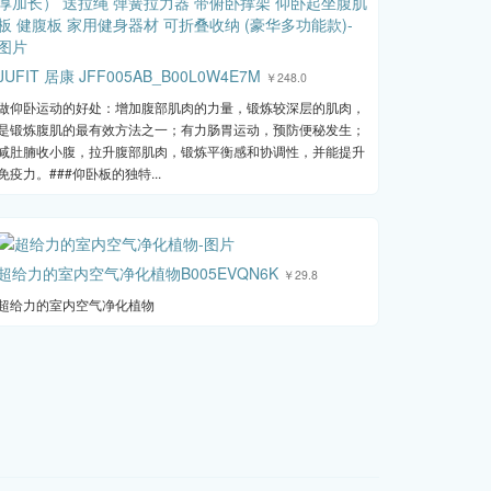
JUFIT 居康 JFF005AB_B00L0W4E7M
￥248.0
做仰卧运动的好处：增加腹部肌肉的力量，锻炼较深层的肌肉，
是锻炼腹肌的最有效方法之一；有力肠胃运动，预防便秘发生；
减肚腩收小腹，拉升腹部肌肉，锻炼平衡感和协调性，并能提升
免疫力。###仰卧板的独特...
超给力的室内空气净化植物B005EVQN6K
￥29.8
超给力的室内空气净化植物